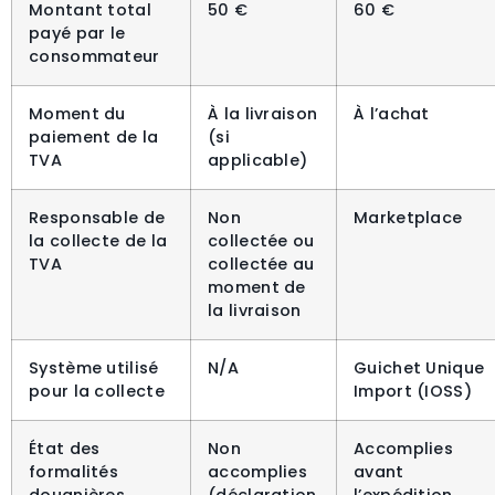
Montant total
50 €
60 €
payé par le
consommateur
Moment du
À la livraison
À l’achat
paiement de la
(si
TVA
applicable)
Responsable de
Non
Marketplace
la collecte de la
collectée ou
TVA
collectée au
moment de
la livraison
Système utilisé
N/A
Guichet Unique
pour la collecte
Import (IOSS)
État des
Non
Accomplies
formalités
accomplies
avant
douanières
(déclaration
l’expédition