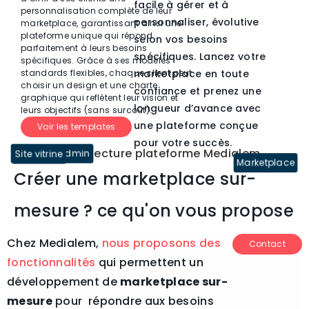
facile à gérer et à
personnalisation complète de leur
personnaliser, évolutive
marketplace, garantissant ainsi une
plateforme unique qui répond
selon vos besoins
parfaitement à leurs besoins
spécifiques. Lancez votre
spécifiques. Grâce à ses modèles
standards flexibles, chaque client peut
marketplace en toute
choisir un design et une charte
confiance et prenez une
graphique qui reflètent leur vision et
longueur d’avance avec
leurs objectifs (sans surcoût).
une plateforme conçue
Voir les templates
pour votre succès.​
Interface Admin
Site vitrine
Marketplace
Créer une marketplace sur-
mesure ? ce qu'on vous propose
Chez Medialem,
nous proposons des
Contact
fonctionnalités
qui permettent un
développement de
marketplace sur-
mesure
pour répondre aux besoins