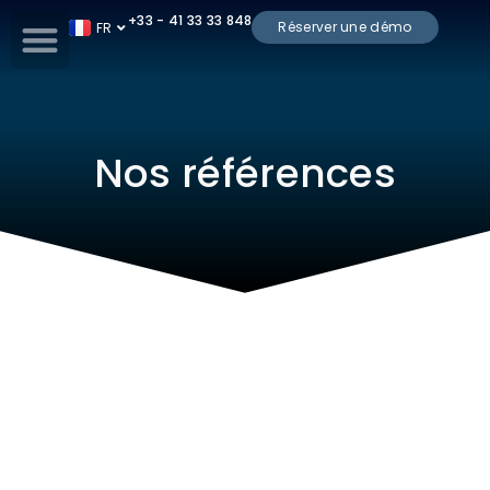
+33 - 41 33 33 848
Réserver une démo
FR
ES
Nos références