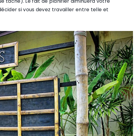
 tâche). Le fait de planifier diminuera votre
écider si vous devez travailler entre telle et